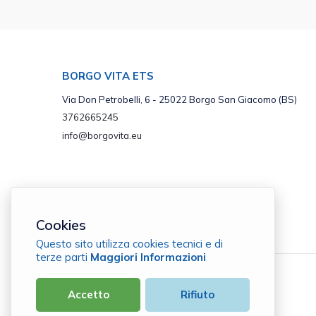
BORGO VITA ETS
Via Don Petrobelli, 6 - 25022 Borgo San Giacomo (BS)
3762665245
info@borgovita.eu
Cookies
Questo sito utilizza cookies tecnici e di
terze parti
Maggiori Informazioni
Borgo Vita ETS
Accetto
Rifiuto
C.F. 98209820178 |
Cookie Policy
|
Privacy Policy