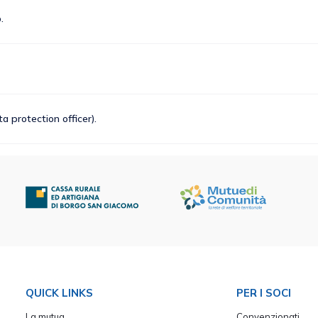
.
 protection officer).
QUICK LINKS
PER I SOCI
La mutua
Convenzionati