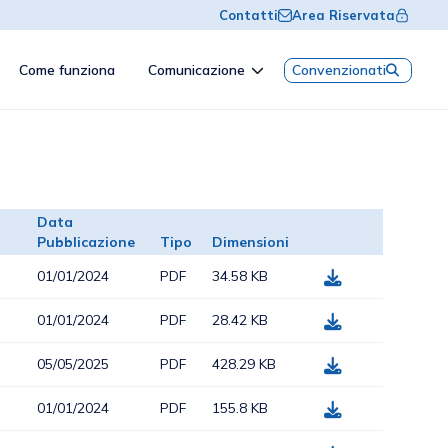
Contatti
Area Riservata
Come funziona
Comunicazione
Convenzionati
Data
Pubblicazione
Tipo
Dimensioni
01/01/2024
PDF
34.58 KB
01/01/2024
PDF
28.42 KB
05/05/2025
PDF
428.29 KB
01/01/2024
PDF
155.8 KB