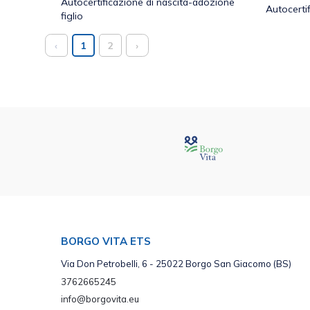
Autocertificazione di nascita-adozione
Autocertif
figlio
‹
1
2
›
BORGO VITA ETS
Via Don Petrobelli, 6 - 25022 Borgo San Giacomo (BS)
3762665245
info@borgovita.eu