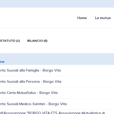
Home
La mutua
STATUTO (1)
BILANCIO (5)
one
to Sussidi alla Famiglia - Borgo Vita
to Sussidi alla Persona - Borgo Vita
to Carta MutuaSalus - Borgo Vita
to Sussidi Medico-Sanitari - Borgo Vita
ell'Associazione "BORGO VITA ETS Associazione Mutualistica di