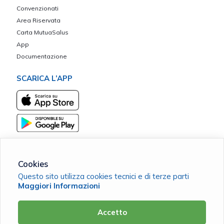
Convenzionati
Area Riservata
Carta MutuaSalus
App
Documentazione
SCARICA L’APP
Cookies
Questo sito utilizza cookies tecnici e di terze parti
Borgo Vita ETS
Maggiori Informazioni
C.F. 98209820178 |
Cookie Policy
|
Privacy Policy
Accetto