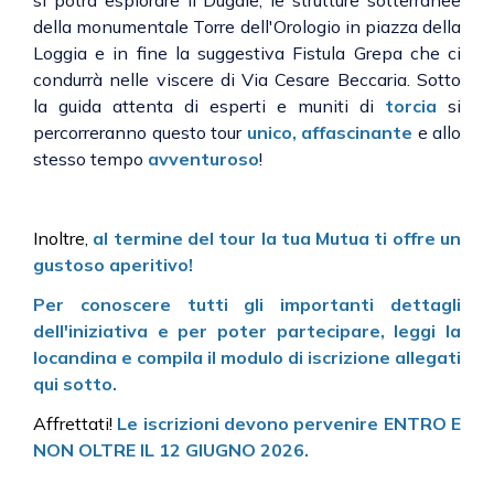
si potra esplorare il Dugale, le strutture sotterranee
della monumentale Torre dell'Orologio in piazza della
Loggia e in fine la suggestiva Fistula Grepa che ci
condurrà nelle viscere di Via Cesare Beccaria. Sotto
la guida attenta di esperti e muniti di
torcia
si
percorreranno questo tour
unico, affascinante
e allo
stesso tempo
avventuroso
!
Inoltre,
al termine del tour la tua Mutua ti offre un
gustoso aperitivo!
Per conoscere tutti gli importanti dettagli
dell'iniziativa e per poter partecipare, leggi la
locandina e compila il modulo di iscrizione allegati
qui sotto.
Affrettati!
L
e iscrizioni devono pervenire ENTRO E
NON OLTRE IL 12 GIUGNO 2026.